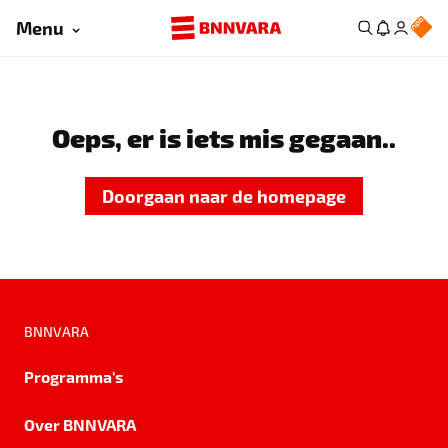
Menu
Oeps, er is iets mis gegaan..
Doorgaan naar de homepage
BNNVARA
Programma's
Over BNNVARA