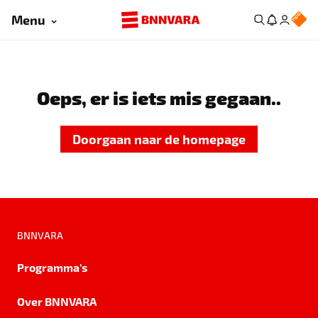
Menu
Oeps, er is iets mis gegaan..
Doorgaan naar de homepage
BNNVARA
Programma's
Over BNNVARA