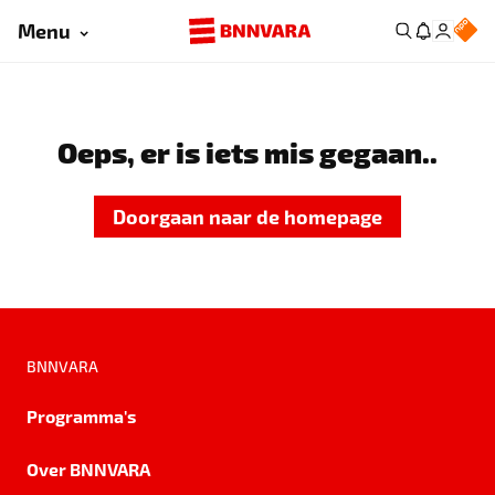
Menu
Oeps, er is iets mis gegaan..
Doorgaan naar de homepage
BNNVARA
Programma's
Over BNNVARA