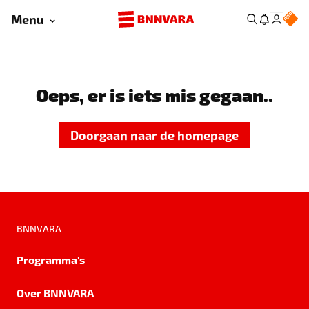
Menu
Oeps, er is iets mis gegaan..
Doorgaan naar de homepage
BNNVARA
Programma's
Over BNNVARA