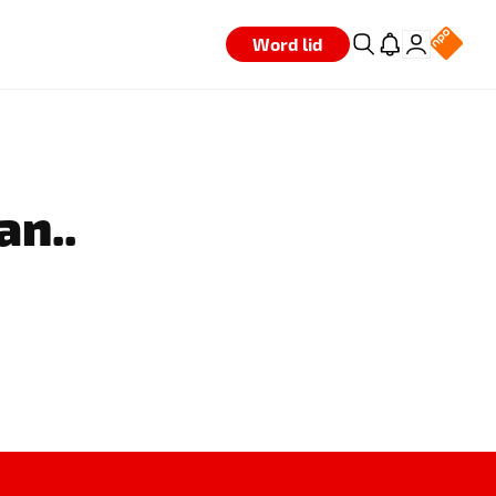
Word lid
an..