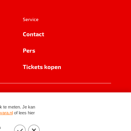
Service
Contact
Pers
Tickets kopen
RSIN 8531 62 402