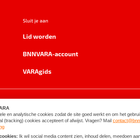
Sluit je aan
Lid worden
BNNVARA-account
VARAgids
voorwaarden
©
2026
BNNVARA