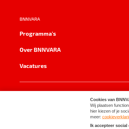
BNNVARA
Programma's
Over BNNVARA
Vacatures
Privacy
Cookie-instellingen
Algemene 