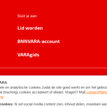
Sluit je aan
Lid worden
BNNVARA-account
VARAgids
voorwaarden
©
2026
BNNVARA