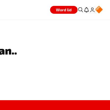
Word lid
an..