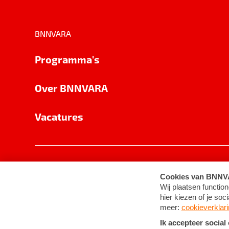
BNNVARA
Programma's
Over BNNVARA
Vacatures
Privacy
Cookie-instellingen
Algemene 