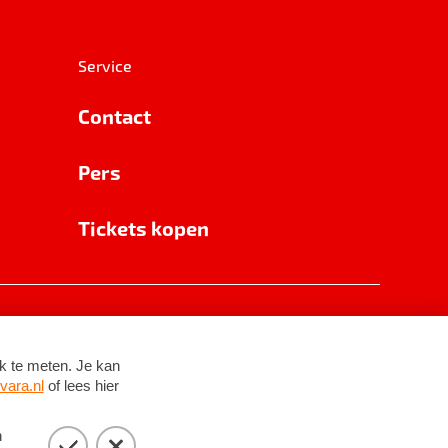
Service
Contact
Pers
Tickets kopen
RSIN 8531 62 402