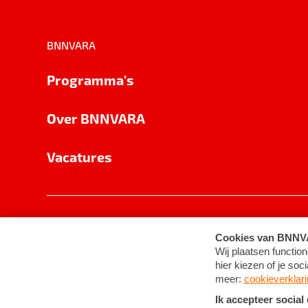
BNNVARA
Programma's
Over BNNVARA
Vacatures
Privacy
Cookie-instellingen
Algemene 