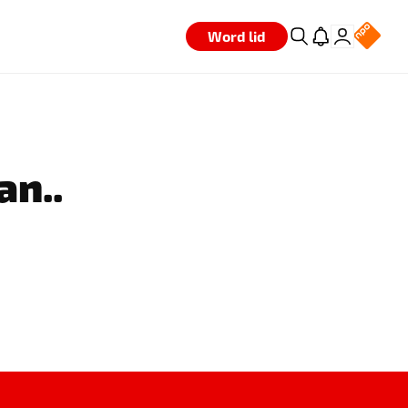
Word lid
an..