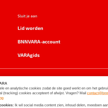
Sluit je aan
Lid worden
BNNVARA-account
VARAgids
voorwaarden
©
2026
BNNVARA