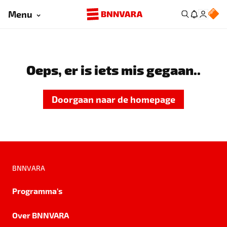
Menu
Oeps, er is iets mis gegaan..
Doorgaan naar de homepage
BNNVARA
Programma's
Over BNNVARA