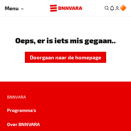
Menu
Oeps, er is iets mis gegaan..
Doorgaan naar de homepage
BNNVARA
Programma's
Over BNNVARA