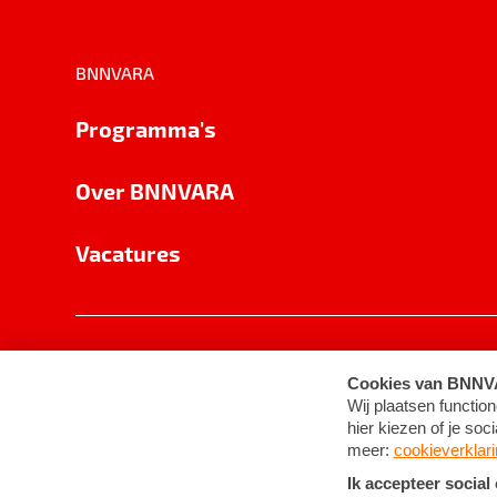
BNNVARA
Programma's
Over BNNVARA
Vacatures
Privacy
Cookie-instellingen
Algemene 