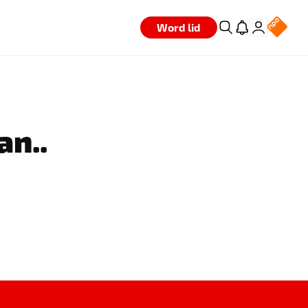
Word lid
an..