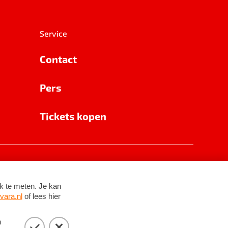
Service
Contact
Pers
Tickets kopen
RSIN 8531 62 402