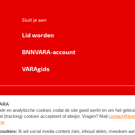
Sluit je aan
Lid worden
BNNVARA-account
VARAgids
voorwaarden
©
2026
BNNVARA