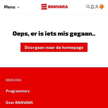
Menu
Oeps, er is iets mis gegaan..
Doorgaan naar de homepage
BNNVARA
Programma's
Over BNNVARA