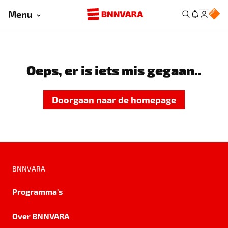
Menu
Oeps, er is iets mis gegaan..
Doorgaan naar de homepage
BNNVARA
Programma's
Over BNNVARA