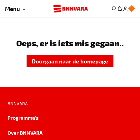
Menu
Oeps, er is iets mis gegaan..
Doorgaan naar de homepage
BNNVARA
Programma's
Over BNNVARA