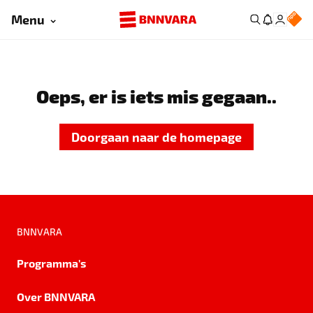
Menu
Oeps, er is iets mis gegaan..
Doorgaan naar de homepage
BNNVARA
Programma's
Over BNNVARA