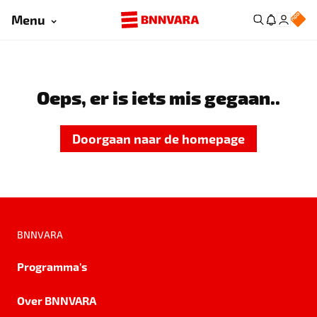
Menu
Oeps, er is iets mis gegaan..
Doorgaan naar de homepage
BNNVARA
Programma's
Over BNNVARA