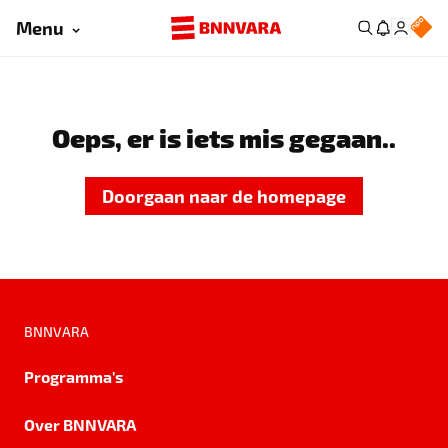
Menu
Oeps, er is iets mis gegaan..
Doorgaan naar de homepage
BNNVARA
Programma's
Over BNNVARA