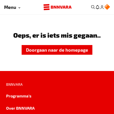
Menu
Oeps, er is iets mis gegaan..
Doorgaan naar de homepage
BNNVARA
Programma's
Over BNNVARA