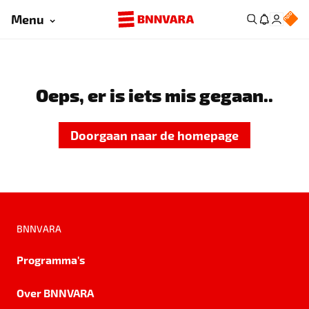
Menu
Oeps, er is iets mis gegaan..
Doorgaan naar de homepage
BNNVARA
Programma's
Over BNNVARA