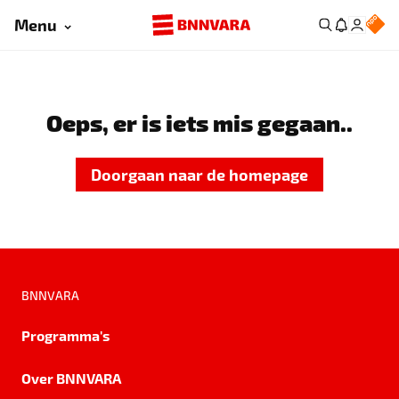
Menu
Oeps, er is iets mis gegaan..
Doorgaan naar de homepage
BNNVARA
Programma's
Over BNNVARA