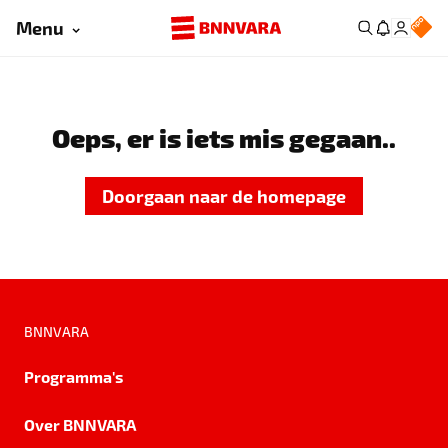
Menu
Oeps, er is iets mis gegaan..
Doorgaan naar de homepage
BNNVARA
Programma's
Over BNNVARA