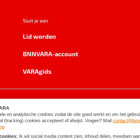
Sluit je aan
Lid worden
BNNVARA-account
VARAgids
voorwaarden
©
2026
BNNVARA