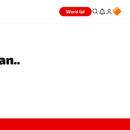
Word lid
an..