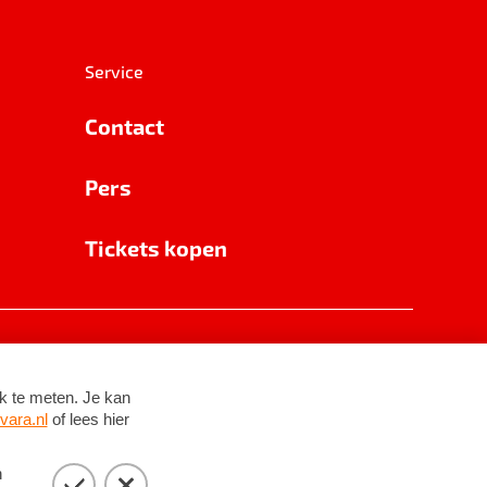
Service
Contact
Pers
Tickets kopen
RSIN 8531 62 402