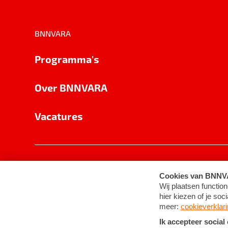
BNNVARA
Programma's
Over BNNVARA
Vacatures
Privacy
Cookie-instellingen
Algemene 