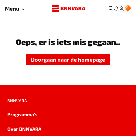
Menu
Oeps, er is iets mis gegaan..
Doorgaan naar de homepage
BNNVARA
Programma's
Over BNNVARA