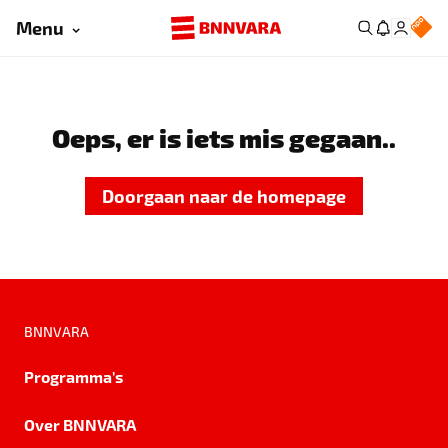
Menu
Oeps, er is iets mis gegaan..
Doorgaan naar de homepage
BNNVARA
Programma's
Over BNNVARA