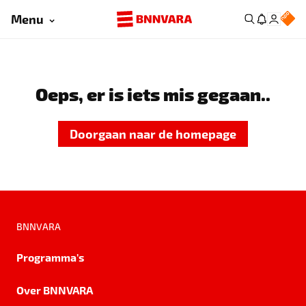
Menu
Oeps, er is iets mis gegaan..
Doorgaan naar de homepage
BNNVARA
Programma's
Over BNNVARA