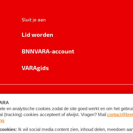
Sluit je aan
Lid worden
BNNVARA-account
VARAgids
voorwaarden
©
2026
BNNVARA