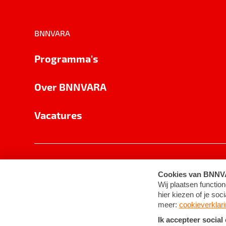
BNNVARA
Programma's
Over BNNVARA
Vacatures
Privacy
Cookie-instellingen
Algemene 