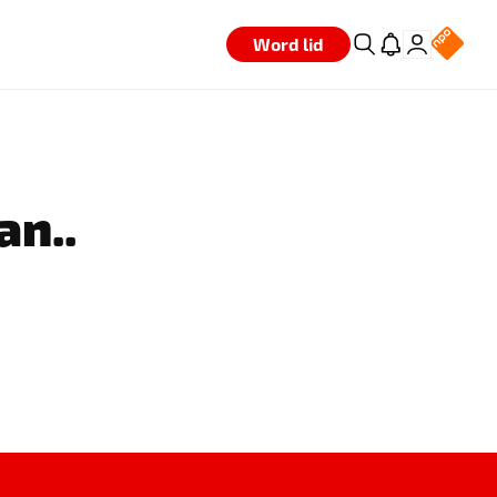
Word lid
an..