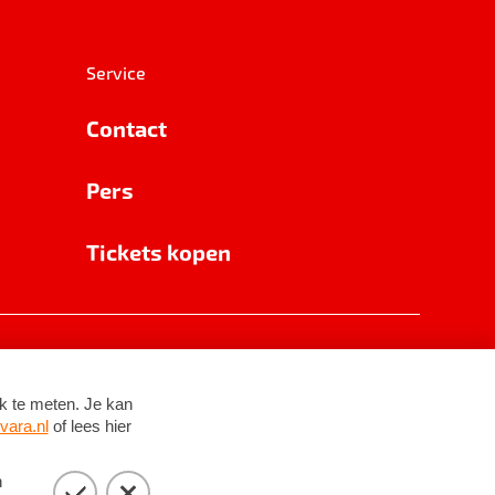
Service
Contact
Pers
Tickets kopen
RSIN 8531 62 402