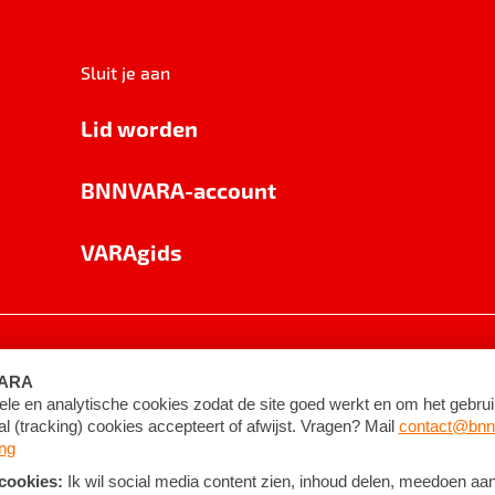
Sluit je aan
Lid worden
BNNVARA-account
VARAgids
voorwaarden
©
2026
BNNVARA