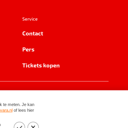
Service
Contact
Pers
Tickets kopen
RSIN 8531 62 402