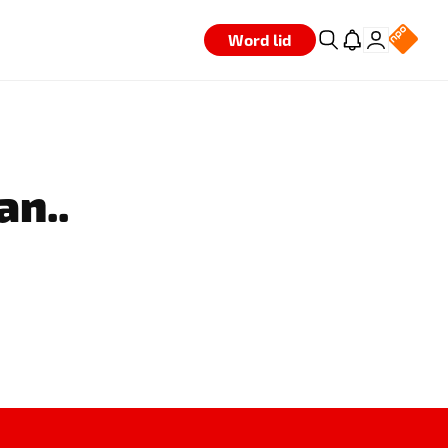
Word lid
an..