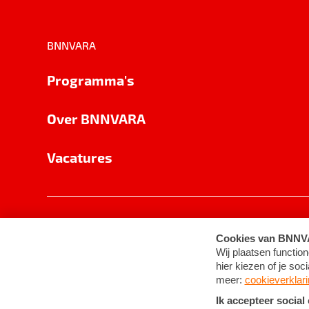
BNNVARA
Programma's
Over BNNVARA
Vacatures
Privacy
Cookie-instellingen
Algemene 