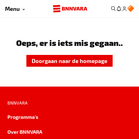
Menu
Oeps, er is iets mis gegaan..
Doorgaan naar de homepage
BNNVARA
Programma's
Over BNNVARA