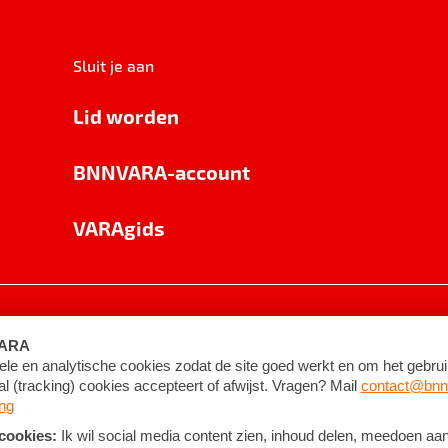
Sluit je aan
Lid worden
BNNVARA-account
VARAgids
voorwaarden
©
2026
BNNVARA