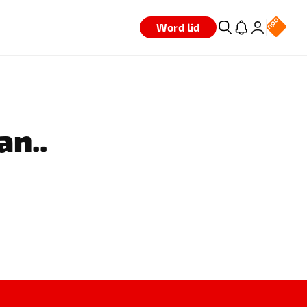
Word lid
an..