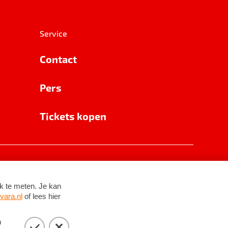
Service
Contact
Pers
Tickets kopen
RSIN 8531 62 402