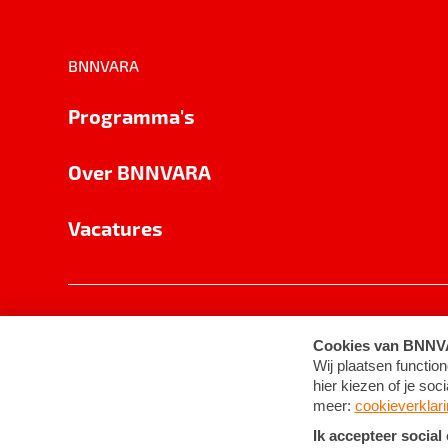
BNNVARA
Programma's
Over BNNVARA
Vacatures
Privacy
Cookie-instellingen
Algemene 