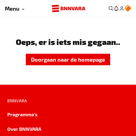
Menu
Oeps, er is iets mis gegaan..
Doorgaan naar de homepage
BNNVARA
Programma's
Over BNNVARA