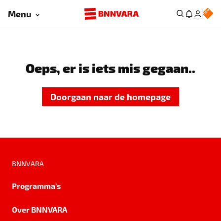
Menu
Oeps, er is iets mis gegaan..
Doorgaan naar de homepage
BNNVARA
Programma's
Over BNNVARA