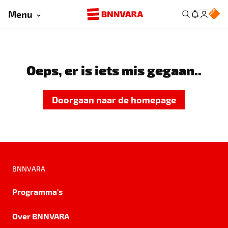
Menu
Oeps, er is iets mis gegaan..
Doorgaan naar de homepage
BNNVARA
Programma's
Over BNNVARA