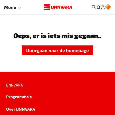
Menu
Oeps, er is iets mis gegaan..
Doorgaan naar de homepage
BNNVARA
Programma's
Over BNNVARA