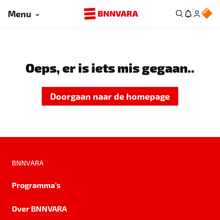
Menu
Oeps, er is iets mis gegaan..
Doorgaan naar de homepage
BNNVARA
Programma's
Over BNNVARA