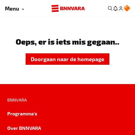
Menu
Oeps, er is iets mis gegaan..
Doorgaan naar de homepage
BNNVARA
Programma's
Over BNNVARA