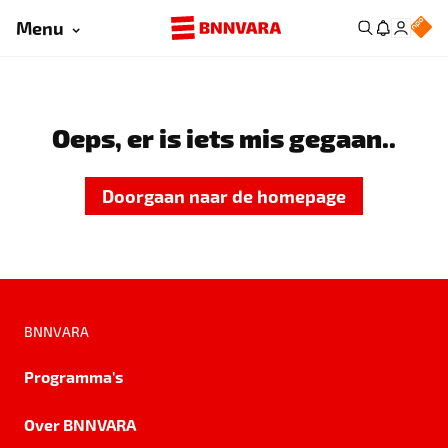
Menu
Oeps, er is iets mis gegaan..
Doorgaan naar de homepage
BNNVARA
Programma's
Over BNNVARA