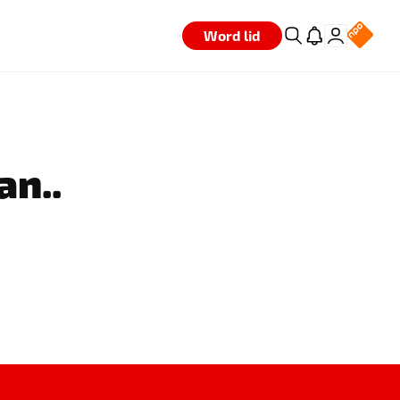
Word lid
an..