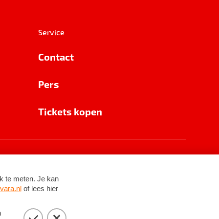
Service
Contact
Pers
Tickets kopen
RSIN 8531 62 402