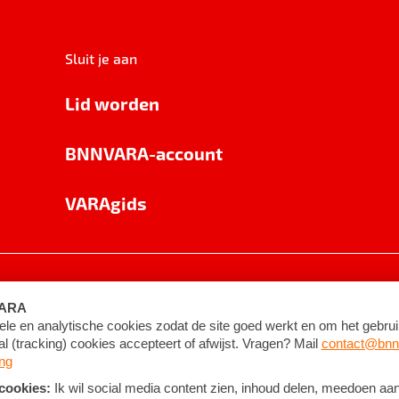
Sluit je aan
Lid worden
BNNVARA-account
VARAgids
voorwaarden
©
2026
BNNVARA