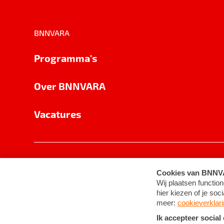
BNNVARA
Programma's
Over BNNVARA
Vacatures
Privacy
Cookie-instellingen
Algemene 