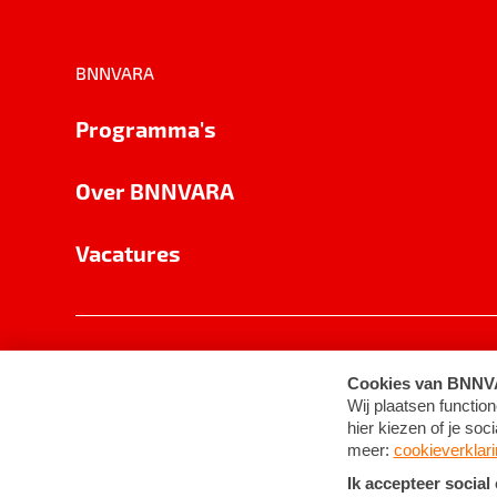
BNNVARA
Programma's
Over BNNVARA
Vacatures
Privacy
Cookie-instellingen
Algemene 