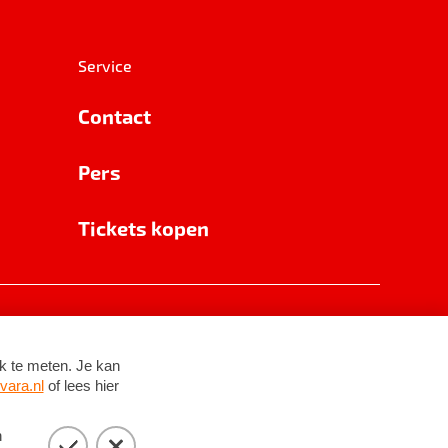
Service
Contact
Pers
Tickets kopen
RSIN 8531 62 402