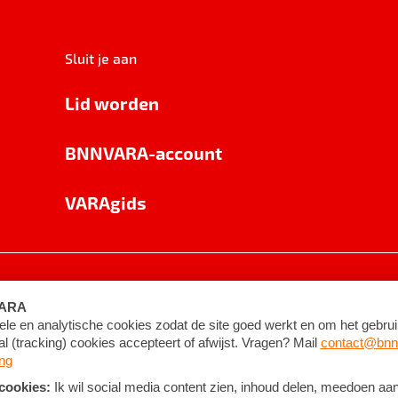
Sluit je aan
Lid worden
BNNVARA-account
VARAgids
voorwaarden
©
2026
BNNVARA