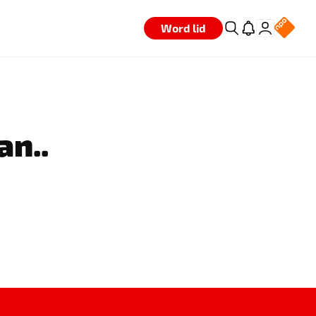
Word lid
an..