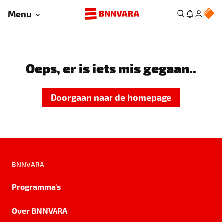
Menu
Oeps, er is iets mis gegaan..
Doorgaan naar de homepage
BNNVARA
Programma's
Over BNNVARA