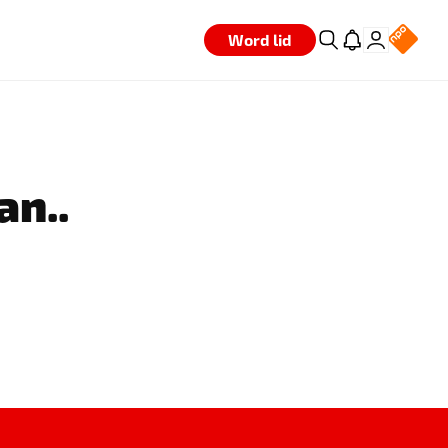
Word lid
an..