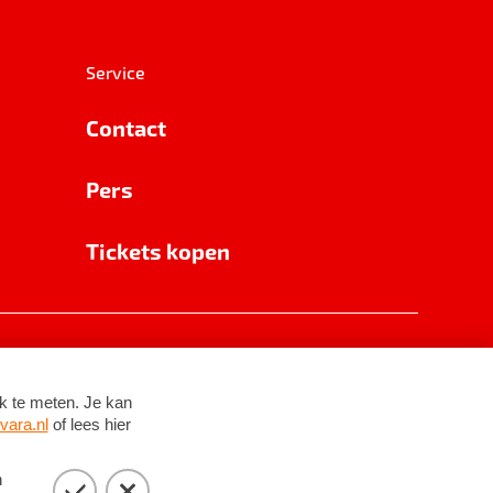
Service
Contact
Pers
Tickets kopen
RSIN 8531 62 402