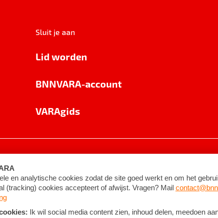
Sluit je aan
Lid worden
BNNVARA-account
VARAgids
voorwaarden
©
2026
BNNVARA