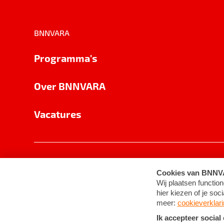
BNNVARA
Programma's
Over BNNVARA
Vacatures
Privacy
Cookie-instellingen
Algemene 