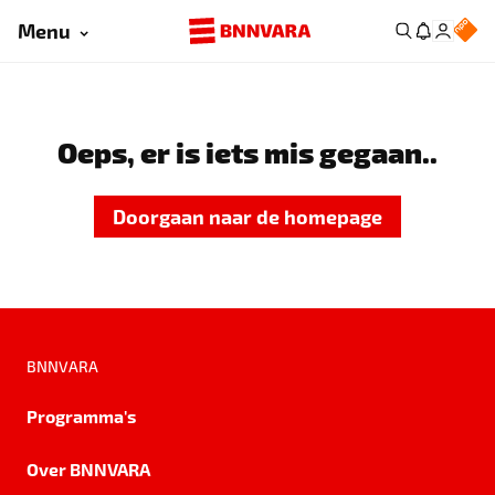
Menu
Oeps, er is iets mis gegaan..
Doorgaan naar de homepage
BNNVARA
Programma's
Over BNNVARA