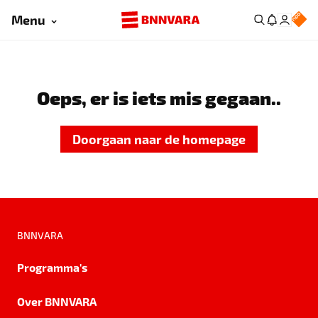
Menu
Oeps, er is iets mis gegaan..
Doorgaan naar de homepage
BNNVARA
Programma's
Over BNNVARA