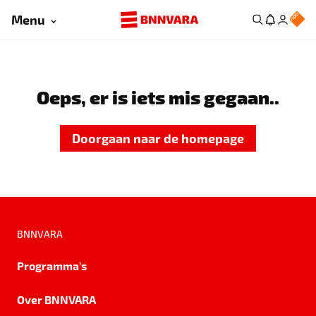
Menu
Oeps, er is iets mis gegaan..
Doorgaan naar de homepage
BNNVARA
Programma's
Over BNNVARA