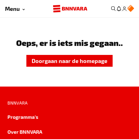
Menu
Oeps, er is iets mis gegaan..
Doorgaan naar de homepage
BNNVARA
Programma's
Over BNNVARA