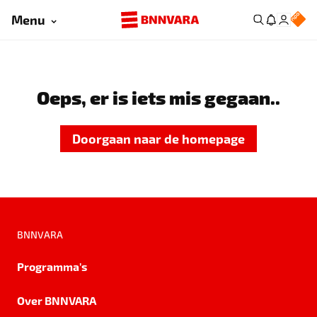
Menu
Oeps, er is iets mis gegaan..
Doorgaan naar de homepage
BNNVARA
Programma's
Over BNNVARA