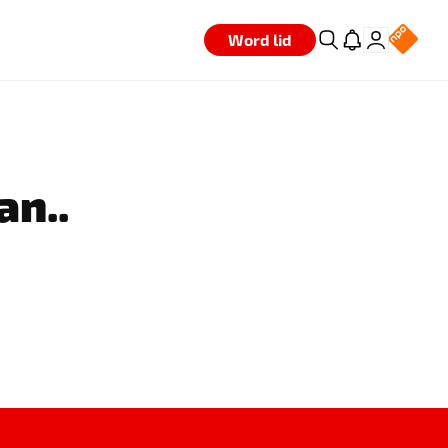
Word lid
an..