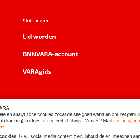
Sluit je aan
Lid worden
BNNVARA-account
VARAgids
voorwaarden
©
2026
BNNVARA