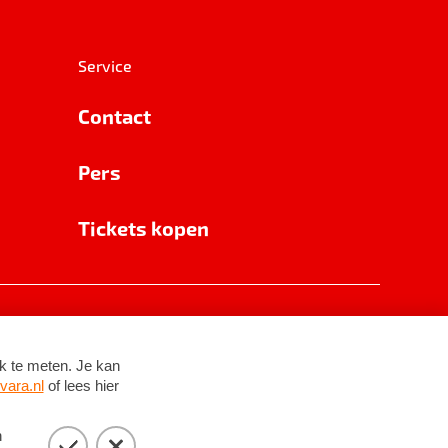
Service
Contact
Pers
Tickets kopen
RSIN 8531 62 402