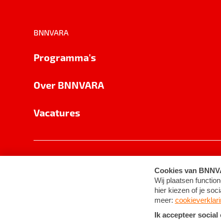
BNNVARA
Programma's
Over BNNVARA
Vacatures
Privacy
Cookie-instellingen
Algemene 