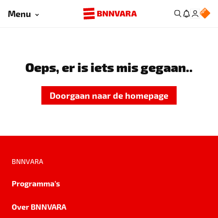
Menu
Oeps, er is iets mis gegaan..
Doorgaan naar de homepage
BNNVARA
Programma's
Over BNNVARA