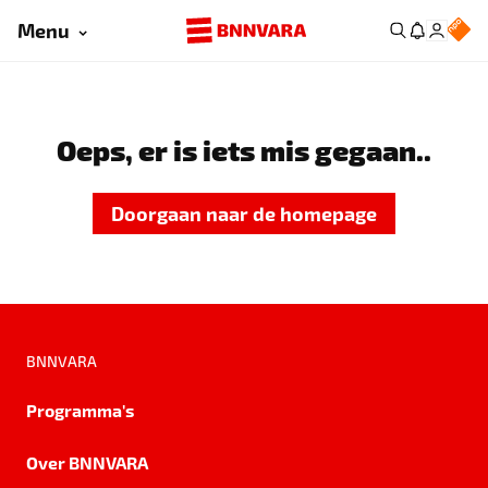
Menu
Oeps, er is iets mis gegaan..
Doorgaan naar de homepage
BNNVARA
Programma's
Over BNNVARA