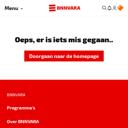
Menu
Oeps, er is iets mis gegaan..
Doorgaan naar de homepage
BNNVARA
Programma's
Over BNNVARA