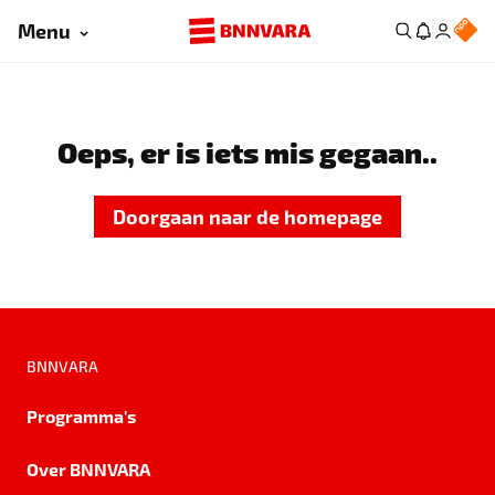
Menu
Oeps, er is iets mis gegaan..
Doorgaan naar de homepage
BNNVARA
Programma's
Over BNNVARA