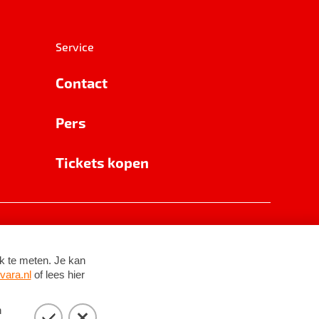
Service
Contact
Pers
Tickets kopen
RSIN 8531 62 402