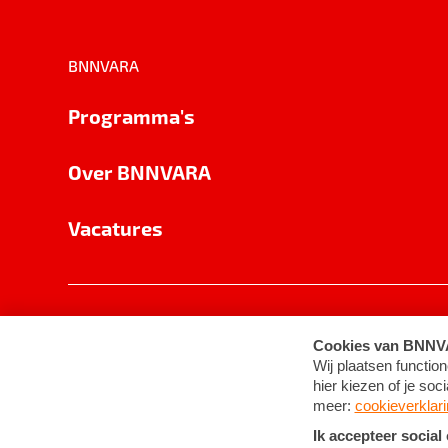
BNNVARA
Programma's
Over BNNVARA
Vacatures
Privacy
Cookie-instellingen
Algemene 