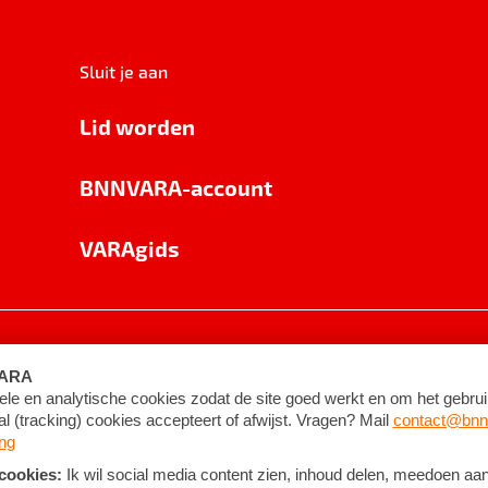
Sluit je aan
Lid worden
BNNVARA-account
VARAgids
voorwaarden
©
2026
BNNVARA