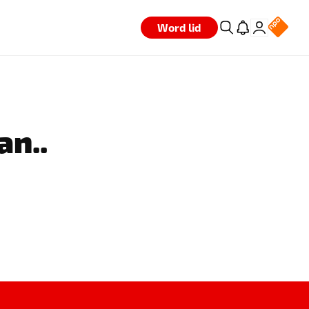
Word lid
an..